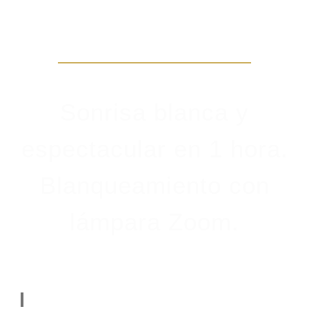
ALTA ESTÉTICA
Sonrisa blanca y
espectacular en 1 hora.
Blanqueamiento con
lámpara Zoom.